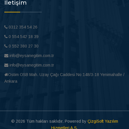
İletişim
0312 354 54 26
0 554 542 18 39
0 552 380 27 30
info@eysanegitim.com.tr
info@eysanegitim.com.tr
Ostim OSB Mah. Uzay Çağı Caddesi No:148/3-18 Yenimahalle /
Ankara
© 2026 Tüm hakları saklıdır. Powered by
ÇizgiSoft Yazılım
Hizmetleri A.Ş.