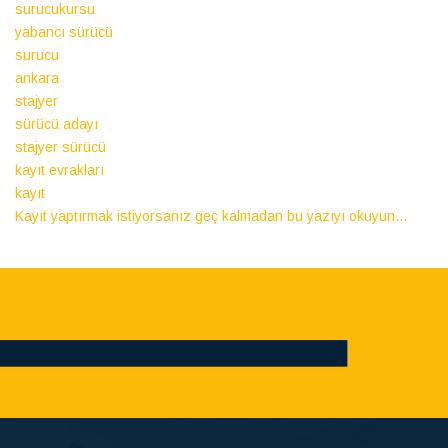
surucukursu
yabancı sürücü
surucu
ankara
stajyer
sürücü adayı
stajyer sürücü
kayıt evrakları
kayıt
Kayıt yaptırmak istiyorsanız geç kalmadan bu yazıyı okuyun...