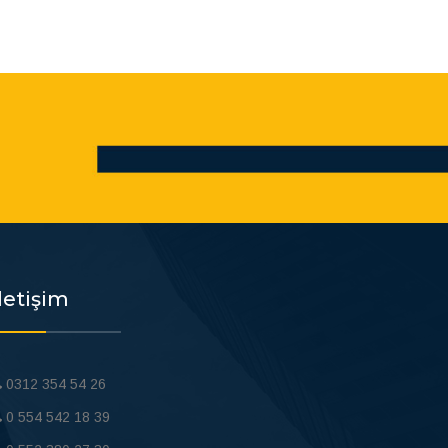
İletişim
0312 354 54 26
0 554 542 18 39