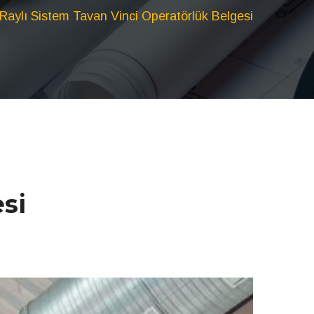
Raylı Sistem Tavan Vinci Operatörlük Belgesi
si