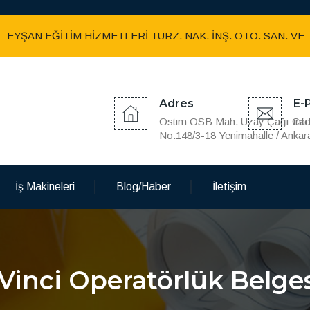
EYŞAN EĞİTİM HİZMETLERİ TURZ. NAK. İNŞ. OTO. SAN. VE T
Adres
E-
Ostim OSB Mah. Uzay Çağı Cad
inf
No:148/3-18 Yenimahalle / Ankar
İş Makineleri
Blog/Haber
İletişim
Vinci Operatörlük Belge