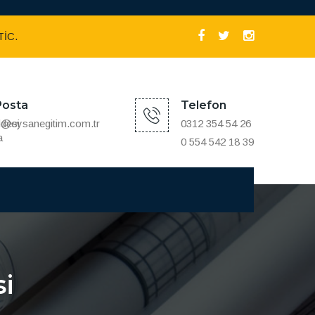
İC. LTD.ŞTİ
Posta
Telefon
desi
o@eysanegitim.com.tr
0312 354 54 26
a
0 554 542 18 39
si