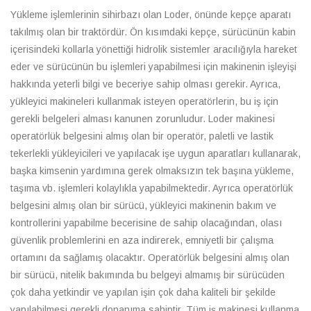
Yükleme işlemlerinin sihirbazı olan Loder, önünde kepçe aparatı
takılmış olan bir traktördür. Ön kısımdaki kepçe, sürücünün kabin
içerisindeki kollarla yönettiği hidrolik sistemler aracılığıyla hareket
eder ve sürücünün bu işlemleri yapabilmesi için makinenin işleyişi
hakkında yeterli bilgi ve beceriye sahip olması gerekir. Ayrıca,
yükleyici makineleri kullanmak isteyen operatörlerin, bu iş için
gerekli belgeleri alması kanunen zorunludur. Loder makinesi
operatörlük belgesini almış olan bir operatör, paletli ve lastik
tekerlekli yükleyicileri ve yapılacak işe uygun aparatları kullanarak,
başka kimsenin yardımına gerek olmaksızın tek başına yükleme,
taşıma vb. işlemleri kolaylıkla yapabilmektedir. Ayrıca operatörlük
belgesini almış olan bir sürücü, yükleyici makinenin bakım ve
kontrollerini yapabilme becerisine de sahip olacağından, olası
güvenlik problemlerini en aza indirerek, emniyetli bir çalışma
ortamını da sağlamış olacaktır. Operatörlük belgesini almış olan
bir sürücü, nitelik bakımında bu belgeyi almamış bir sürücüden
çok daha yetkindir ve yapılan işin çok daha kaliteli bir şekilde
yapılabilmesi gerekli donanıma sahiptir. Tüm iş makinesi kullanma