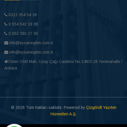
0312 354 54 26
0 554 542 18 39
0 552 380 27 30
info@eysanegitim.com.tr
info@eysanegitim.com.tr
Ostim OSB Mah. Uzay Çağı Caddesi No:148/3-18 Yenimahalle /
Ankara
© 2026 Tüm hakları saklıdır. Powered by
ÇizgiSoft Yazılım
Hizmetleri A.Ş.