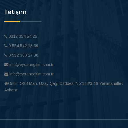
İletişim
0312 354 54 26
0 554 542 18 39
0 552 380 27 30
info@eysanegitim.com.tr
info@eysanegitim.com.tr
Ostim OSB Mah. Uzay Çağı Caddesi No:148/3-18 Yenimahalle /
Ankara