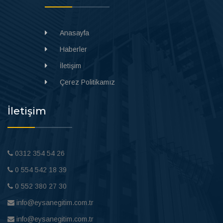
Anasayfa
Haberler
İletişim
Çerez Politikamız
İletişim
0312 354 54 26
0 554 542 18 39
0 552 380 27 30
info@eysanegitim.com.tr
info@eysanegitim.com.tr