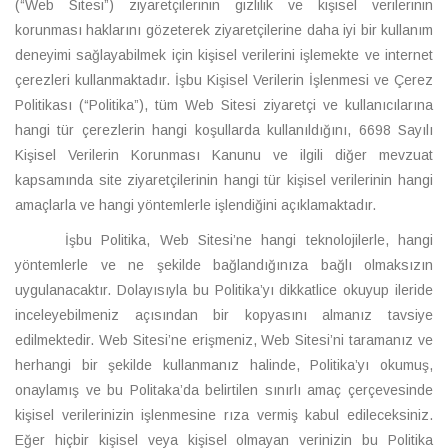
(“Web Sitesi”) ziyaretçilerinin gizlilik ve kişisel verilerinin
korunması haklarını gözeterek ziyaretçilerine daha iyi bir kullanım
deneyimi sağlayabilmek için kişisel verilerini işlemekte ve internet
çerezleri kullanmaktadır. İşbu Kişisel Verilerin İşlenmesi ve Çerez
Politikası (“Politika”), tüm Web Sitesi ziyaretçi ve kullanıcılarına
hangi tür çerezlerin hangi koşullarda kullanıldığını, 6698 Sayılı
Kişisel Verilerin Korunması Kanunu ve ilgili diğer mevzuat
kapsamında site ziyaretçilerinin hangi tür kişisel verilerinin hangi
amaçlarla ve hangi yöntemlerle işlendiğini açıklamaktadır.
İşbu Politika, Web Sitesi’ne hangi teknolojilerle, hangi
yöntemlerle ve ne şekilde bağlandığınıza bağlı olmaksızın
uygulanacaktır. Dolayısıyla bu Politika’yı dikkatlice okuyup ileride
inceleyebilmeniz açısından bir kopyasını almanız tavsiye
edilmektedir. Web Sitesi’ne erişmeniz, Web Sitesi’ni taramanız ve
herhangi bir şekilde kullanmanız halinde, Politika’yı okumuş,
onaylamış ve bu Politaka’da belirtilen sınırlı amaç çerçevesinde
kişisel verilerinizin işlenmesine rıza vermiş kabul edileceksiniz.
Eğer hiçbir kişisel veya kişisel olmayan verinizin bu Politika