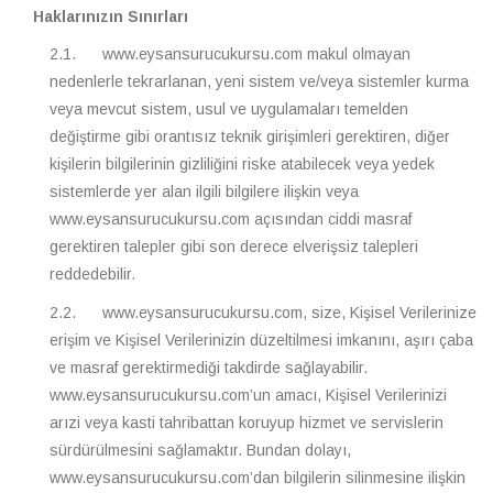
Haklarınızın Sınırları
2.1. www.eysansurucukursu.com makul olmayan
nedenlerle tekrarlanan, yeni sistem ve/veya sistemler kurma
veya mevcut sistem, usul ve uygulamaları temelden
değiştirme gibi orantısız teknik girişimleri gerektiren, diğer
kişilerin bilgilerinin gizliliğini riske atabilecek veya yedek
sistemlerde yer alan ilgili bilgilere ilişkin veya
www.eysansurucukursu.com açısından ciddi masraf
gerektiren talepler gibi son derece elverişsiz talepleri
reddedebilir.
2.2. www.eysansurucukursu.com, size, Kişisel Verilerinize
erişim ve Kişisel Verilerinizin düzeltilmesi imkanını, aşırı çaba
ve masraf gerektirmediği takdirde sağlayabilir.
www.eysansurucukursu.com’un amacı, Kişisel Verilerinizi
arızi veya kasti tahribattan koruyup hizmet ve servislerin
sürdürülmesini sağlamaktır. Bundan dolayı,
www.eysansurucukursu.com’dan bilgilerin silinmesine ilişkin